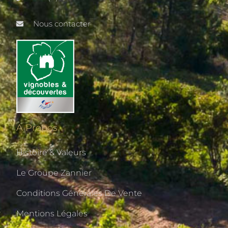
Nous contacter
A Propos
Histoire & Valeurs
Le Groupe Zannier
Conditions Générales De Vente
Mentions Légales