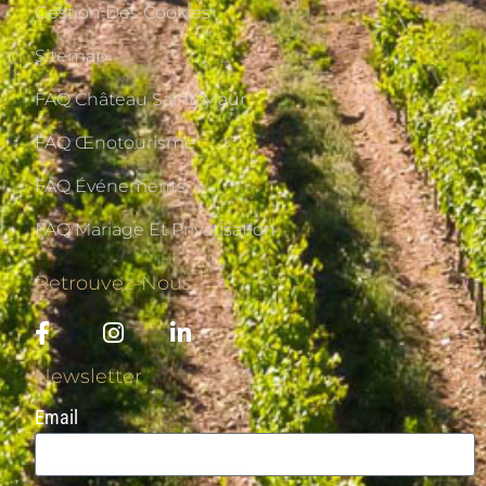
Gestion Des Cookies
Sitemap
FAQ Château Saint-Maur
FAQ Œnotourisme
FAQ Événements
FAQ Mariage Et Privatisation
Retrouvez-Nous
Newsletter
Email