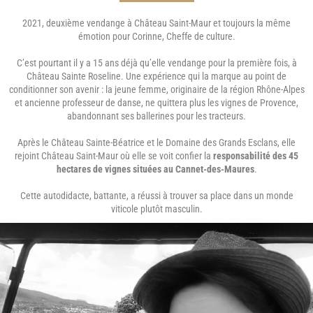
2021, deuxième vendange à Château Saint-Maur et toujours la même
émotion pour Corinne, Cheffe de culture.
C’est pourtant il y a 15 ans déjà qu’elle vendange pour la première fois, à
Château Sainte Roseline. Une expérience qui la marque au point de
conditionner son avenir : la jeune femme, originaire de la région Rhône-Alpes
et ancienne professeur de danse, ne quittera plus les vignes de Provence,
abandonnant ses ballerines pour les tracteurs.
Après le Château Sainte-Béatrice et le Domaine des Grands Esclans, elle
rejoint Château Saint-Maur où elle se voit confier la
responsabilité des 45
hectares de vignes situées au Cannet-des-Maures
.
Cette autodidacte, battante, a réussi à trouver sa place dans un monde
viticole plutôt masculin.