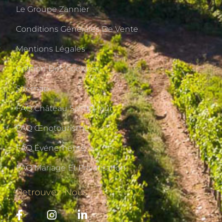
Le Groupe Zannier
Conditions Générales De Vente
Mentions Légales
Gestion Des Cookies
Sitemap
FAQ Château Saint-Maur
FAQ Œnotourisme
FAQ Événements
FAQ Mariage Et Privatisation
Retrouvez-Nous