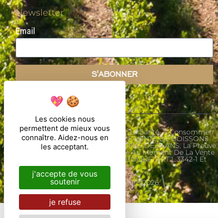
Newsletter
Email
S'ABONNER
Les cookies nous
permettent de mieux vous
L'abus D'alcool Est Dangereux Pour La Santé, À Consommer
connaître. Aidez-nous en
Avec Modération. INTERDICTION DE VENTE DE BOISSONS
ALCOOLIQUES AUX MINEURS DE MOINS DE 18 ANS. La Preuve
les acceptant.
De Majorité De L'acheteur Est Exigée Au Moment De La Vente
En Ligne. CODE DE LA SANTE PUBLIQUE. ART L.3342-1 Et
L.3353-3
j'accepte de vous
soutenir
Ⓒ Château Saint-Maur - 2026
je refuse