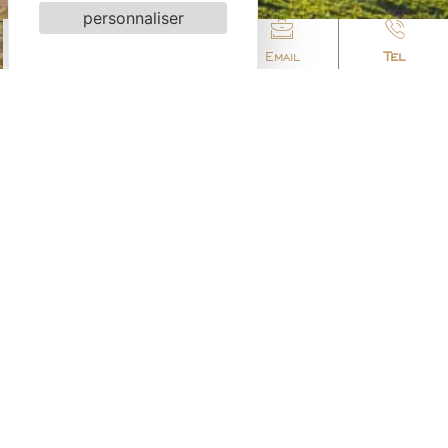
personnaliser
Accès
Email
Tel
Adresse
Château Saint-Maur Cru Classé, D48, 535 route de
Collobrières, 83310 COGOLIN
+33 (0)4 94 95 48 48
Nous contacter