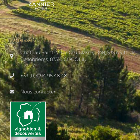
Adresse
Château Saint-Maur Cru Classé, D48, 535 route de
Collobrières, 83310 COGOLIN
+33 (0)4 94 95 48 48
Nous contacter