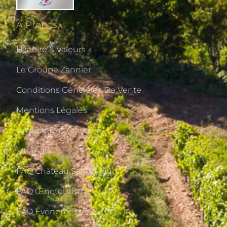
A Propos
Histoire & Valeurs
Le Groupe Zannier
Conditions Générales De Vente
Mentions Légales
Gestion Des Cookies
Sitemap
FAQ Château Saint-Maur
FAQ Œnotourisme
FAQ Événements