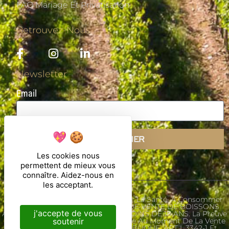
FAQ Mariage Et Privatisation
Retrouvez-Nous
Newsletter
Email
S'ABONNER
Les cookies nous
permettent de mieux vous
connaître. Aidez-nous en
les acceptant.
L'abus D'alcool Est Dangereux Pour La Santé, À Consommer
Avec Modération. INTERDICTION DE VENTE DE BOISSONS
j'accepte de vous
ALCOOLIQUES AUX MINEURS DE MOINS DE 18 ANS. La Preuve
soutenir
De Majorité De L'acheteur Est Exigée Au Moment De La Vente
En Ligne. CODE DE LA SANTE PUBLIQUE. ART L.3342-1 Et