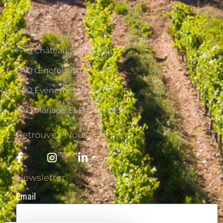
Gestion Des Cookies
Sitemap
FAQ Château Saint-Maur
FAQ Œnotourisme
FAQ Événements
FAQ Mariage Et Privatisation
Retrouvez-Nous
Newsletter
Email