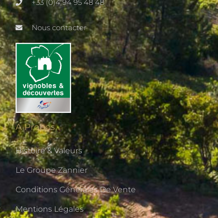
+33 (0)4 94 95 48 48
Nous contacter
A Propos
Histoire & Valeurs
Le Groupe Zannier
Conditions Générales De Vente
Mentions Légales