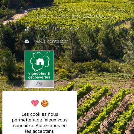
Château Saint-Maur Cru Classé, D48, 535
route de Collobrières, 83310 COGOLIN
+33 (0)4 94 95 48 48
Nous contacter
Les cookies nous
permettent de mieux vous
connaître. Aidez-nous en
les acceptant.