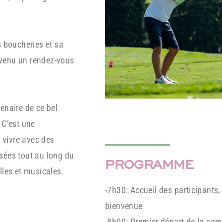
s boucheries et sa
venu un rendez-vous
enaire de ce bel
 C’est une
e vivre avec des
sées tout au long du
PROGRAMME
lles et musicales.
-7h30: Accueil des participants,
bienvenue
-8h00: Premier départ de la com