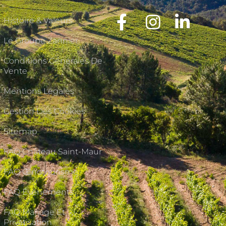
Histoire & Valeurs
Le Groupe Zannier
Conditions Générales De
Vente
Mentions Légales
Gestion Des Cookies
Sitemap
FAQ Château Saint-Maur
FAQ Œnotourisme
FAQ Événements
FAQ Mariage Et
Privatisation