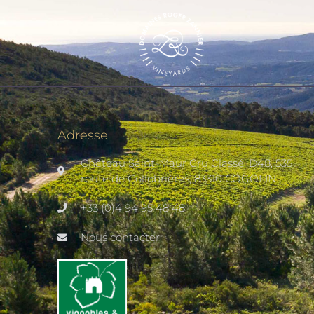
Adresse
Château Saint-Maur Cru Classé, D48, 535
route de Collobrières, 83310 COGOLIN
+33 (0)4 94 95 48 48
Nous contacter