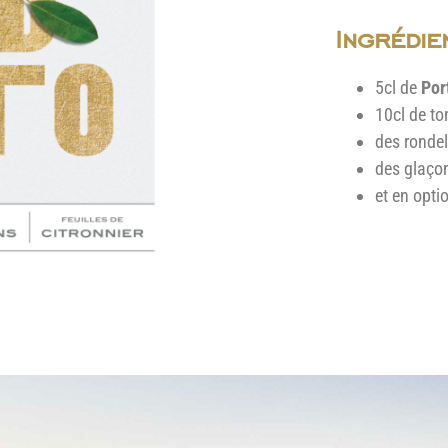
Ingrédie
5cl de
Por
10cl de to
des rondel
des glaço
et en optio