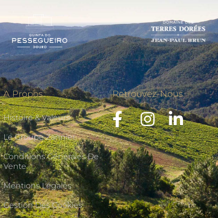
A Propos
Retrouvez-Nous
Histoire & Valeurs
Le Groupe Zannier
Conditions Générales De
Vente
Mentions Légales
Gestion Des Cookies