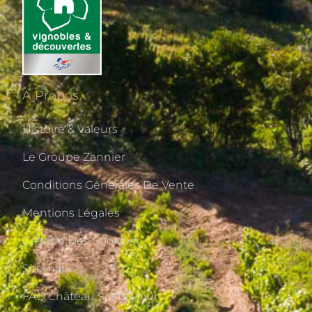
A Propos
Histoire & Valeurs
Le Groupe Zannier
Conditions Générales De Vente
Mentions Légales
Gestion Des Cookies
Sitemap
FAQ Château Saint-Maur