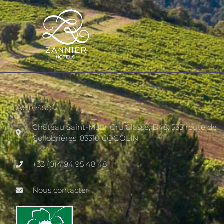
Adresse
Château Saint-Maur Cru Classé, D48, 535 route de
Collobrières, 83310 COGOLIN
+33 (0)4 94 95 48 48
Nous contacter