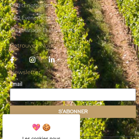
FAQ Œnotourisme
FAQ Événements
FAQ Mariage Et Privatisation
Retrouvez-Nous
Newsletter
Email
S'ABONNER
Les cookies nous