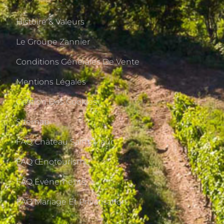
Histoire & Valeurs
Le Groupe Zannier
Conditions Générales De Vente
Mentions Légales
Gestion Des Cookies
Sitemap
FAQ Château Saint-Maur
FAQ Œnotourisme
FAQ Événements
FAQ Mariage Et Privatisation