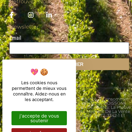
Retrouvez-Nous
Newsletter
Email
S'ABONNER
Les cookies nous
permettent de mieux vous
connaître. Aidez-nous en
L'abus D'alcool Est Dangereux Pour La Santé, À Consommer
les acceptant.
Avec Modération. INTERDICTION DE VENTE DE BOISSONS
ALCOOLIQUES AUX MINEURS DE MOINS DE 18 ANS. La Preuve
De Majorité De L'acheteur Est Exigée Au Moment De La Vente
j'accepte de vous
En Ligne. CODE DE LA SANTE PUBLIQUE. ART L.3342-1 Et
L.3353-3
soutenir
Ⓒ Château Saint-Maur - 2026