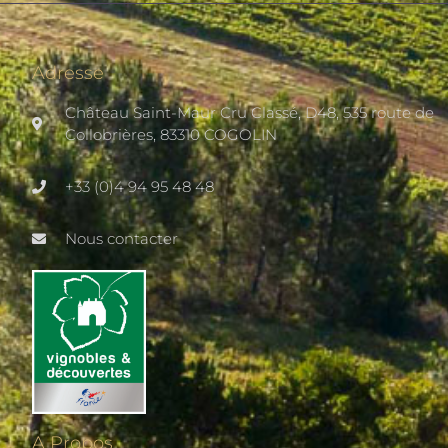
Adresse
Château Saint-Maur Cru Classé, D48, 535 route de
Collobrières, 83310 COGOLIN
+33 (0)4 94 95 48 48
Nous contacter
A Propos