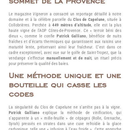
sommet de la Provence
Le magazine
Vigneron
a consacré un reportage détaillé à notre
domaine et à la célèbre parcelle du
Clos de Capelune
, située à
Collobrières. Perchée à
449 mètres d’altitude
, elle est la plus
haute vigne de l’AOP Côtes-de-Provence. Ce « terroir béni des
dieux », comme le confie
Patrick Galliano
, bénéficie de nuits
fraîches et d’écarts thermiques qui garantissent aux raisins une
maturité lente, préservant ainsi leur fraîcheur. C’est dans ce
cadre exceptionnel, avec vue sur le golfe de Saint-Tropez, que la
vendange s’effectue
manuellement et de nuit
, un rituel précis
pour préserver la qualité des baies.
Une méthode unique et une
bouteille qui casse les
codes
La singularité du Clos de Capelune ne s’arrête pas à la vigne.
Patrick Galliano
explique la méthode de vinification, qui
s’apparente à un « mille-feuille » de cépages (Rolle, Grenache,
Syrah) pressés en strates dans une cuve refroidie à la glace
carbonique, telle une « infusion à l’eau froide ». Cette approche