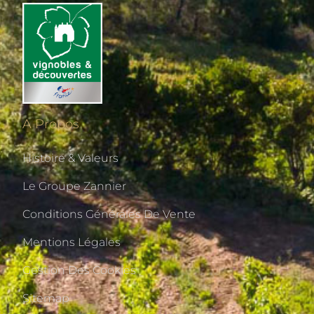
A Propos
Histoire & Valeurs
Le Groupe Zannier
Conditions Générales De Vente
Mentions Légales
Gestion Des Cookies
Sitemap