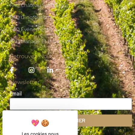
FAQ Château Saint-Maur
FAQ Œnotourisme
FAQ Événements
FAQ Mariage Et Privatisation
Retrouvez-Nous
Newsletter
Email
S'ABONNER
Les cookies nous