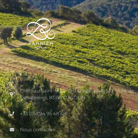
Adresse
Château Saint-Maur Cru Classé, D48, 535 route de
Collobrières, 83310 COGOLIN
+33 (0)4 94 95 48 48
Nous contacter