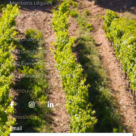
Mentions Légales
Gestion Des Cookies
Sitemap
FAQ Château Saint-Maur
FAQ Œnotourisme
FAQ Événements
FAQ Mariage Et Privatisation
Retrouvez-Nous
Newsletter
Email