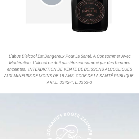
L’abus D’alcool Est Dangereux Pour La Santé, À Consommer Avec
Modération. L’alcool ne doit pas être consommé par des femmes
enceintes. INTERDICTION DE VENTE DE BOISSONS ALCOOLIQUES
AUX MINEURS DE MOINS DE 18 ANS. CODE DE LA SANTÉ PUBLIQUE :
ART.L. 3342-1, L.3353-3