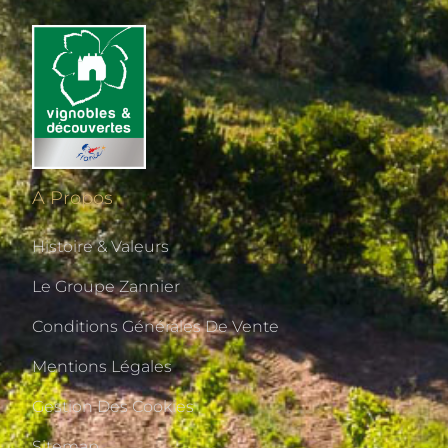
A Propos
Histoire & Valeurs
Le Groupe Zannier
Conditions Générales De Vente
Mentions Légales
Gestion Des Cookies
Sitemap