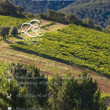
Adresse
Château Saint-Maur Cru Classé, D48, 535 route de
Collobrières, 83310 COGOLIN
+33 (0)4 94 95 48 48
Nous contacter