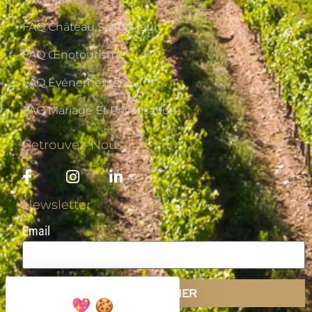
FAQ Château Saint-Maur
FAQ Œnotourisme
FAQ Événements
FAQ Mariage Et Privatisation
Retrouvez-Nous
Newsletter
Email
S'ABONNER