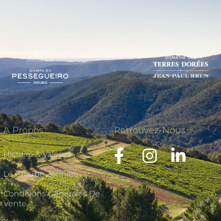
A Propos
Retrouvez-Nous
Histoire & Valeurs
Le Groupe Zannier
Conditions Générales De
Vente