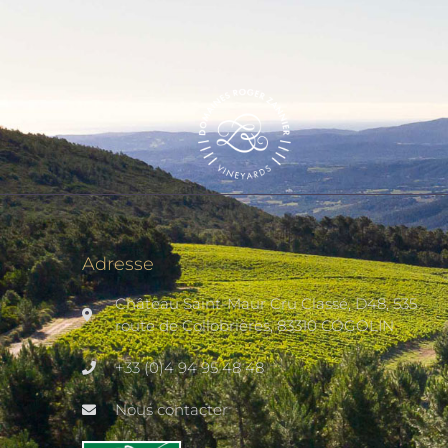
Adresse
Château Saint-Maur Cru Classé, D48, 535
route de Collobrières, 83310 COGOLIN
+33 (0)4 94 95 48 48
Nous contacter