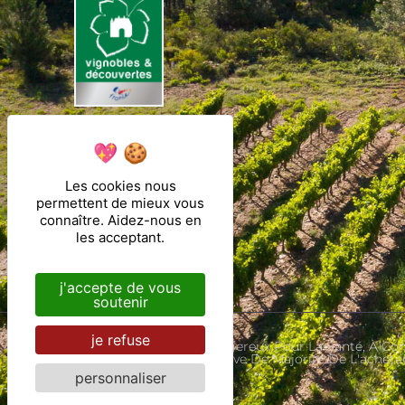
Les cookies nous
permettent de mieux vous
connaître. Aidez-nous en
les acceptant.
j'accepte de vous
soutenir
je refuse
L'abus D'alcool Est Dangereux Pour La Santé, 
ANS. La Preuve De Majorité De L'achet
personnaliser