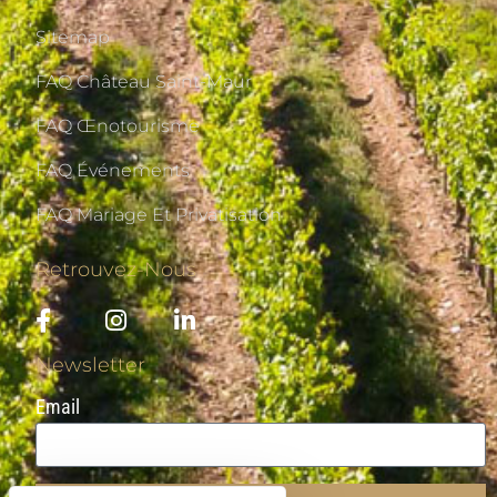
Sitemap
FAQ Château Saint-Maur
FAQ Œnotourisme
FAQ Événements
FAQ Mariage Et Privatisation
Retrouvez-Nous
Newsletter
Email