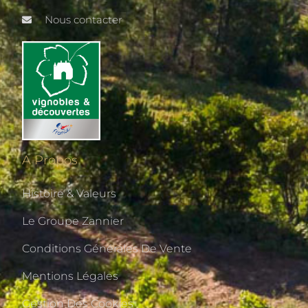
Nous contacter
A Propos
Histoire & Valeurs
Le Groupe Zannier
Conditions Générales De Vente
Mentions Légales
Gestion Des Cookies