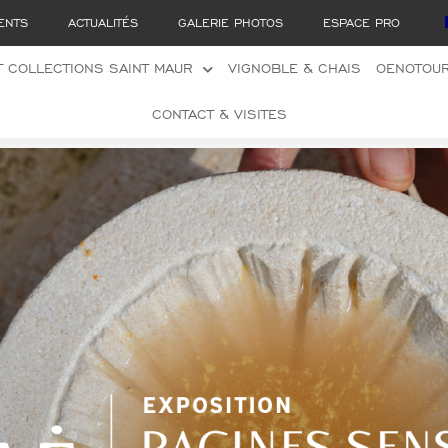
ENTS
ACTUALITÉS
GALERIE PHOTOS
ESPACE PRO
 COLLECTIONS SAINT MAUR
VIGNOBLE & CHAIS
OENOTOU
CONTACT & VISITES