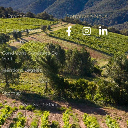
A Propos
Retrouvez-Nous
Histoire & Valeurs
Le Groupe Zannier
Conditions Générales De
Vente
Mentions Légales
Gestion Des Cookies
Sitemap
FAQ Château Saint-Maur
FAQ Œnotourisme
FAQ Événements