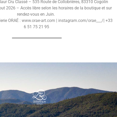
aur Cru Classé – 535 Route de Collobrières, 83310 Cogolin
out 2026 – Accès libre selon les horaires de la boutique et sur
rendez-vous en Juin.
lerie ORAÉ :
www.orae-art.com
|
instagram.com/orae___/
| +33
6 51 75 21 95