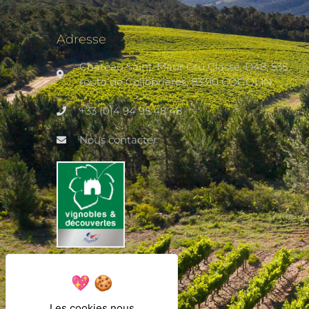
Adresse
Château Saint-Maur Cru Classé, D48, 535
route de Collobrières, 83310 COGOLIN
+33 (0)4 94 95 48 48
Nous contacter
Les cookies nous