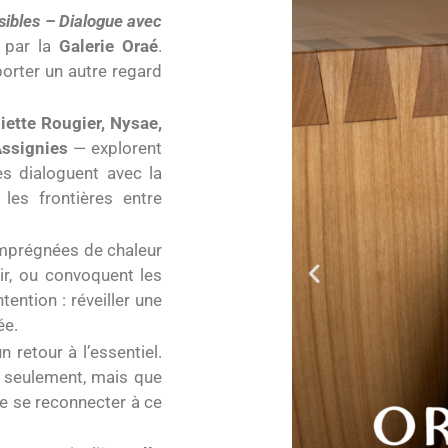
ibles – Dialogue avec
e par la
Galerie Oraé
.
 porter un autre regard
iette Rougier, Nysae,
Assignies
— explorent
es dialoguent avec la
 les frontières entre
imprégnées de chaleur
’air, ou convoquent les
ention : réveiller une
ée.
 retour à l’essentiel.
s seulement, mais que
de se reconnecter à ce