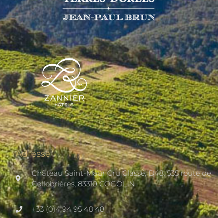
Adresse
Château Saint-Maur Cru Classé, D48, 535 route de
Collobrières, 83310 COGOLIN
+33 (0)4 94 95 48 48