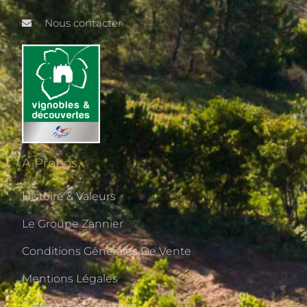
Nous contacter
A Propos
Histoire & Valeurs
Le Groupe Zannier
Conditions Générales De Vente
Mentions Légales
Gestion Des Cookies