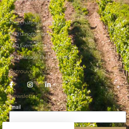
Sitemap
FAQ Château Saint-Maur
FAQ Œnotourisme
FAQ Événements
FAQ Mariage Et Privatisation
Retrouvez-Nous
Newsletter
Email