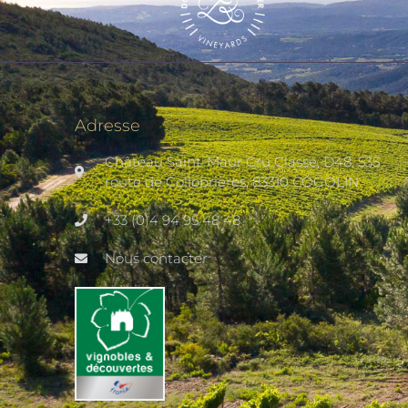
Adresse
Château Saint-Maur Cru Classé, D48, 535
route de Collobrières, 83310 COGOLIN
+33 (0)4 94 95 48 48
Nous contacter