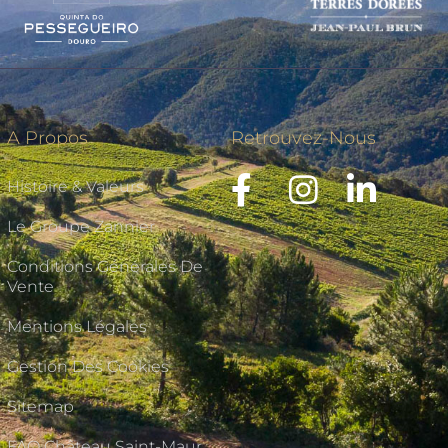
A Propos
Retrouvez-Nous
Histoire & Valeurs
Le Groupe Zannier
Conditions Générales De
Vente
Mentions Légales
Gestion Des Cookies
Sitemap
FAQ Château Saint-Maur