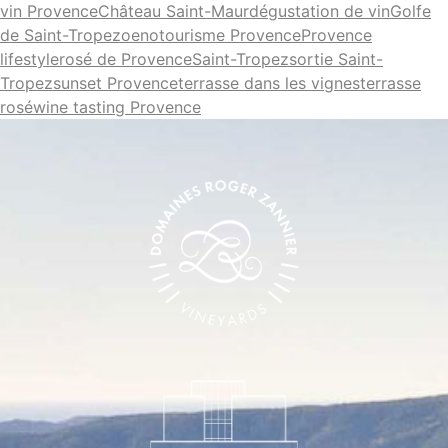
vin Provence
Château Saint-Maur
dégustation de vin
Golfe
de Saint-Tropez
oenotourisme Provence
Provence
lifestyle
rosé de Provence
Saint-Tropez
sortie Saint-
Tropez
sunset Provence
terrasse dans les vignes
terrasse
rosé
wine tasting Provence