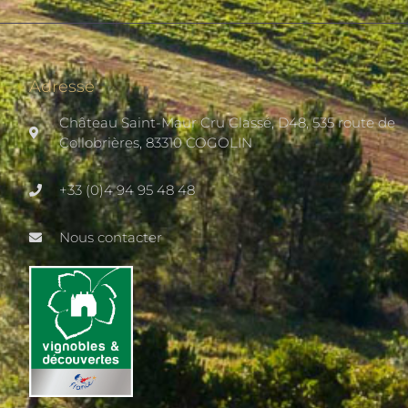
Adresse
Château Saint-Maur Cru Classé, D48, 535 route de
Collobrières, 83310 COGOLIN
+33 (0)4 94 95 48 48
Nous contacter