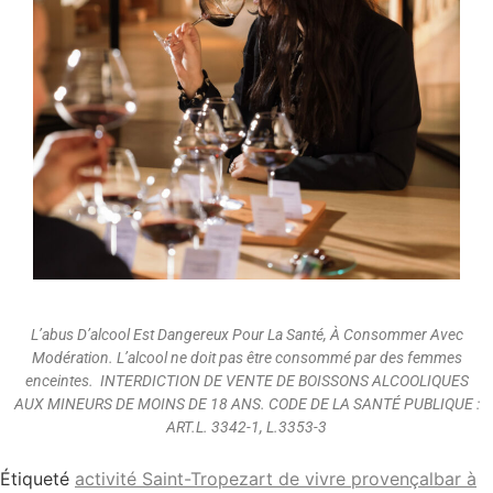
L’abus D’alcool Est Dangereux Pour La Santé, À Consommer Avec
Modération. L’alcool ne doit pas être consommé par des femmes
enceintes. INTERDICTION DE VENTE DE BOISSONS ALCOOLIQUES
AUX MINEURS DE MOINS DE 18 ANS. CODE DE LA SANTÉ PUBLIQUE :
ART.L. 3342-1, L.3353-3
Étiqueté
activité Saint-Tropez
art de vivre provençal
bar à