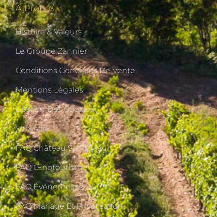
A Propos
Histoire & Valeurs
Le Groupe Zannier
Conditions Générales De Vente
Mentions Légales
Gestion Des Cookies
Sitemap
FAQ Château Saint-Maur
FAQ Œnotourisme
FAQ Événements
FAQ Mariage Et Privatisation