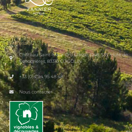
Adresse
Château Saint-Maur Cru Classé, D48, 535 route de
Collobrières, 83310 COGOLIN
+33 (0)4 94 95 48 48
Nous contacter