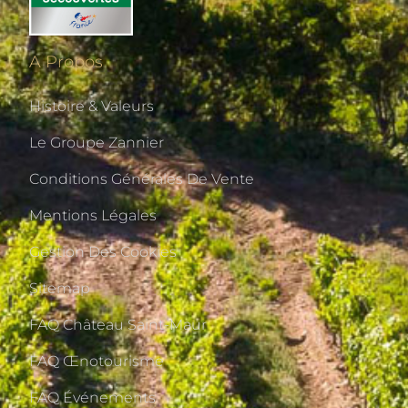
A Propos
Histoire & Valeurs
Le Groupe Zannier
Conditions Générales De Vente
Mentions Légales
Gestion Des Cookies
Sitemap
FAQ Château Saint-Maur
FAQ Œnotourisme
FAQ Événements