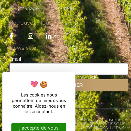
FAQ Mariage Et Privatisation
Retrouvez-Nous
Newsletter
Email
S'ABONNER
Les cookies nous
permettent de mieux vous
connaître. Aidez-nous en
les acceptant.
L'abus D'alcool Est Dangereux Pour La Santé, À Consommer
Avec Modération. INTERDICTION DE VENTE DE BOISSONS
j'accepte de vous
ALCOOLIQUES AUX MINEURS DE MOINS DE 18 ANS. La Preuve