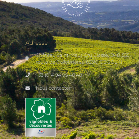
Adresse
Château Saint-Maur Cru Classé, D48, 535
route de Collobrières, 83310 COGOLIN
+33 (0)4 94 95 48 48
Nous contacter