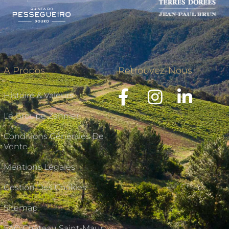
A Propos
Retrouvez-Nous
Histoire & Valeurs
Le Groupe Zannier
Conditions Générales De
Vente
Mentions Légales
Gestion Des Cookies
Sitemap
FAQ Château Saint-Maur