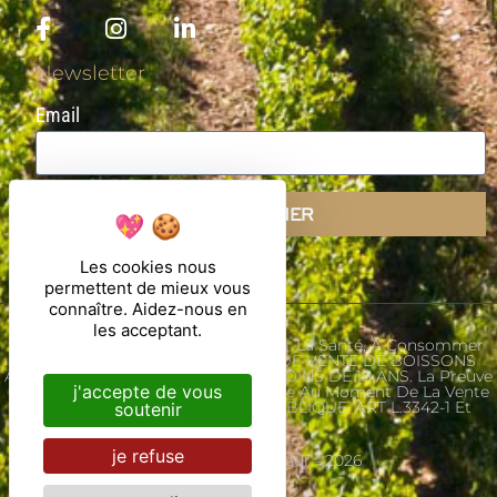
Newsletter
Email
S'ABONNER
Les cookies nous
permettent de mieux vous
connaître. Aidez-nous en
les acceptant.
L'abus D'alcool Est Dangereux Pour La Santé, À Consommer
Avec Modération. INTERDICTION DE VENTE DE BOISSONS
ALCOOLIQUES AUX MINEURS DE MOINS DE 18 ANS. La Preuve
j'accepte de vous
De Majorité De L'acheteur Est Exigée Au Moment De La Vente
En Ligne. CODE DE LA SANTE PUBLIQUE. ART L.3342-1 Et
soutenir
L.3353-3
je refuse
Ⓒ Château Saint-Maur - 2026