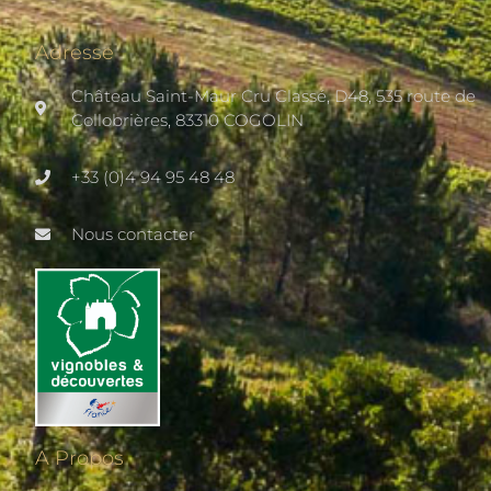
Adresse
Château Saint-Maur Cru Classé, D48, 535 route de
Collobrières, 83310 COGOLIN
+33 (0)4 94 95 48 48
Nous contacter
A Propos