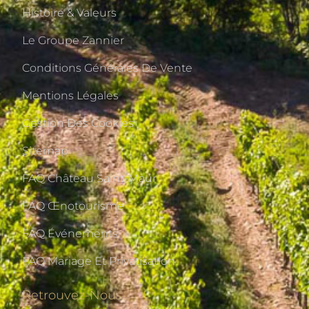
Histoire & Valeurs
Le Groupe Zannier
Conditions Générales De Vente
Mentions Légales
Gestion Des Cookies
Sitemap
FAQ Château Saint-Maur
FAQ Œnotourisme
FAQ Événements
FAQ Mariage Et Privatisation
Retrouvez-Nous